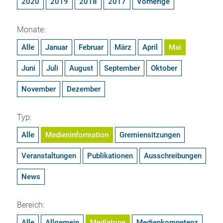
2020
2019
2018
2017
Vorherige
Monate:
Alle
Januar
Februar
März
April
Mai
Juni
Juli
August
September
Oktober
November
Dezember
Typ:
Alle
Medieninformation
Gremiensitzungen
Veranstaltungen
Publikationen
Ausschreibungen
News
Bereich:
Alle
Allgemein
Mediatope
Medienkompetenz