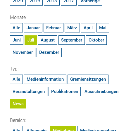
2020
2019
2018
2017
Vorherige
Monate:
Alle
Januar
Februar
März
April
Mai
Juni
Juli
August
September
Oktober
November
Dezember
Typ:
Alle
Medieninformation
Gremiensitzungen
Veranstaltungen
Publikationen
Ausschreibungen
News
Bereich:
Alle
Allgemein
Mediatope
Medienkompetenz