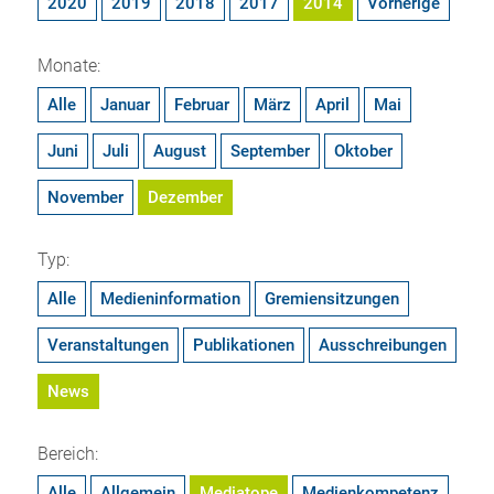
2020
2019
2018
2017
2014
Vorherige
Monate:
Alle
Januar
Februar
März
April
Mai
Juni
Juli
August
September
Oktober
November
Dezember
Typ:
Alle
Medieninformation
Gremiensitzungen
Veranstaltungen
Publikationen
Ausschreibungen
News
Bereich:
Alle
Allgemein
Mediatope
Medienkompetenz