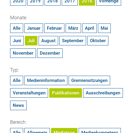
2020
2019
2018
2017
2016
Vorherige
Monate:
Alle
Januar
Februar
März
April
Mai
Juni
Juli
August
September
Oktober
November
Dezember
Typ:
Alle
Medieninformation
Gremiensitzungen
Veranstaltungen
Publikationen
Ausschreibungen
News
Bereich:
Alle
Allgemein
Mediatope
Medienkompetenz