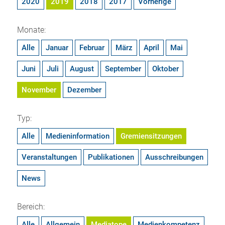
2020
2019
2018
2017
Vorherige
Monate:
Alle
Januar
Februar
März
April
Mai
Juni
Juli
August
September
Oktober
November
Dezember
Typ:
Alle
Medieninformation
Gremiensitzungen
Veranstaltungen
Publikationen
Ausschreibungen
News
Bereich:
Alle
Allgemein
Mediatope
Medienkompetenz