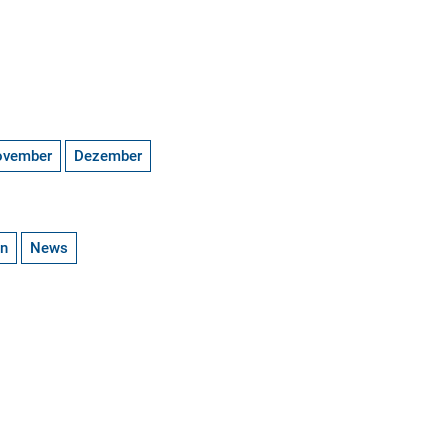
ovember
Dezember
en
News