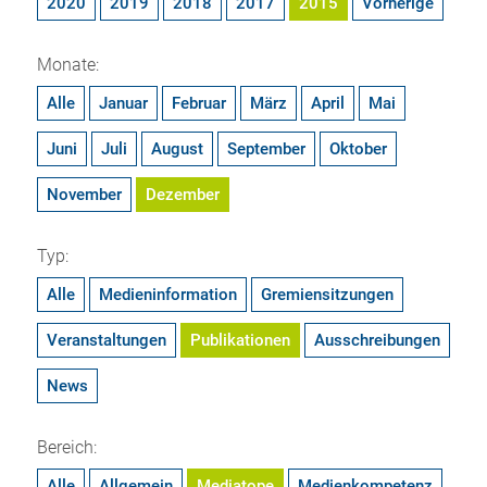
2020
2019
2018
2017
2015
Vorherige
Monate:
Alle
Januar
Februar
März
April
Mai
Juni
Juli
August
September
Oktober
November
Dezember
Typ:
Alle
Medieninformation
Gremiensitzungen
Veranstaltungen
Publikationen
Ausschreibungen
News
Bereich:
Alle
Allgemein
Mediatope
Medienkompetenz