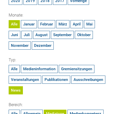
2020
2019
2018
2017
Vorherige
Monate:
Alle
Januar
Februar
März
April
Mai
Juni
Juli
August
September
Oktober
November
Dezember
Typ:
Alle
Medieninformation
Gremiensitzungen
Veranstaltungen
Publikationen
Ausschreibungen
News
Bereich:
Alle
Allgemein
Mediatope
Medienkompetenz