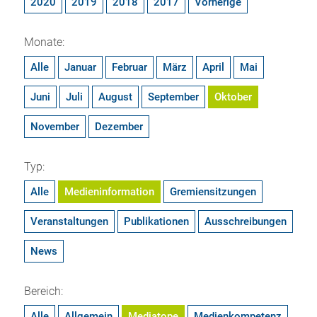
2020
2019
2018
2017
Vorherige
Monate:
Alle
Januar
Februar
März
April
Mai
Juni
Juli
August
September
Oktober
November
Dezember
Typ:
Alle
Medieninformation
Gremiensitzungen
Veranstaltungen
Publikationen
Ausschreibungen
News
Bereich:
Alle
Allgemein
Mediatope
Medienkompetenz