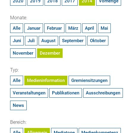
2020
2019
2018
2017
2014
Vorherige
Monate:
Alle
Januar
Februar
März
April
Mai
Juni
Juli
August
September
Oktober
November
Dezember
Typ:
Alle
Medieninformation
Gremiensitzungen
Veranstaltungen
Publikationen
Ausschreibungen
News
Bereich:
Alle
Allgemein
Mediatope
Medienkompetenz