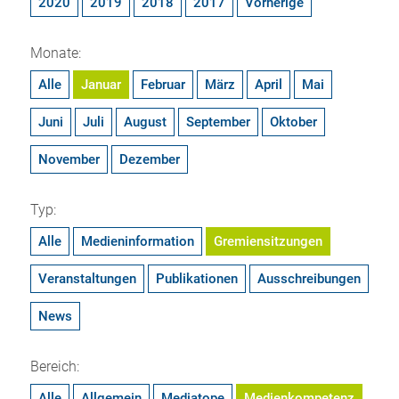
2020
2019
2018
2017
Vorherige
Monate:
Alle
Januar
Februar
März
April
Mai
Juni
Juli
August
September
Oktober
November
Dezember
Typ:
Alle
Medieninformation
Gremiensitzungen
Veranstaltungen
Publikationen
Ausschreibungen
News
Bereich:
Alle
Allgemein
Mediatope
Medienkompetenz