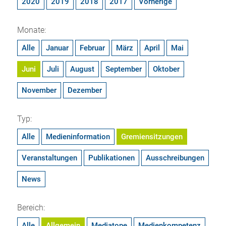
2020
2019
2018
2017
Vorherige
Monate:
Alle
Januar
Februar
März
April
Mai
Juni
Juli
August
September
Oktober
November
Dezember
Typ:
Alle
Medieninformation
Gremiensitzungen
Veranstaltungen
Publikationen
Ausschreibungen
News
Bereich:
Alle
Allgemein
Mediatope
Medienkompetenz