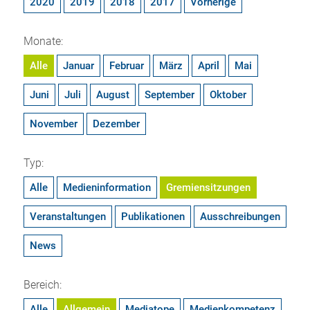
2020
2019
2018
2017
Vorherige
Monate:
Alle
Januar
Februar
März
April
Mai
Juni
Juli
August
September
Oktober
November
Dezember
Typ:
Alle
Medieninformation
Gremiensitzungen
Veranstaltungen
Publikationen
Ausschreibungen
News
Bereich:
Alle
Allgemein
Mediatope
Medienkompetenz