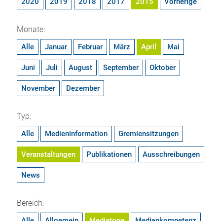
2020
2019
2018
2017
2015
Vorherige
Monate:
Alle
Januar
Februar
März
April
Mai
Juni
Juli
August
September
Oktober
November
Dezember
Typ:
Alle
Medieninformation
Gremiensitzungen
Veranstaltungen
Publikationen
Ausschreibungen
News
Bereich:
Alle
Allgemein
Mediatope
Medienkompetenz