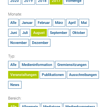
2020
2019
2018
2017
Vorherige
Monate:
Alle
Januar
Februar
März
April
Mai
Juni
Juli
August
September
Oktober
November
Dezember
Typ:
Alle
Medieninformation
Gremiensitzungen
Veranstaltungen
Publikationen
Ausschreibungen
News
Bereich:
Alle
Allgemein
Mediatope
Medienkompetenz