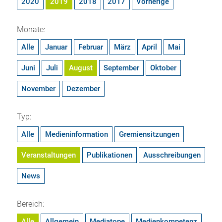
2020
2019
2018
2017
Vorherige
Monate:
Alle
Januar
Februar
März
April
Mai
Juni
Juli
August
September
Oktober
November
Dezember
Typ:
Alle
Medieninformation
Gremiensitzungen
Veranstaltungen
Publikationen
Ausschreibungen
News
Bereich:
Alle
Allgemein
Mediatope
Medienkompetenz