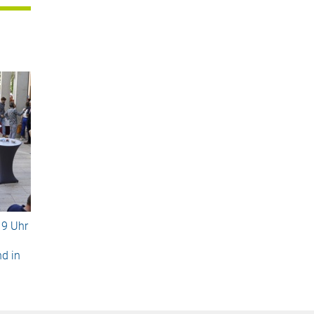
19 Uhr
d in