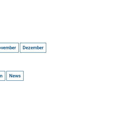
ovember
Dezember
en
News