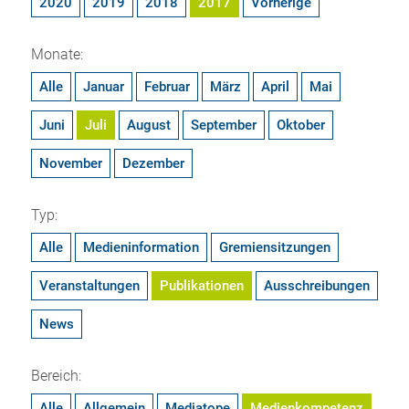
2020
2019
2018
2017
Vorherige
Monate:
Alle
Januar
Februar
März
April
Mai
Juni
Juli
August
September
Oktober
November
Dezember
Typ:
Alle
Medieninformation
Gremiensitzungen
Veranstaltungen
Publikationen
Ausschreibungen
News
Bereich:
Alle
Allgemein
Mediatope
Medienkompetenz