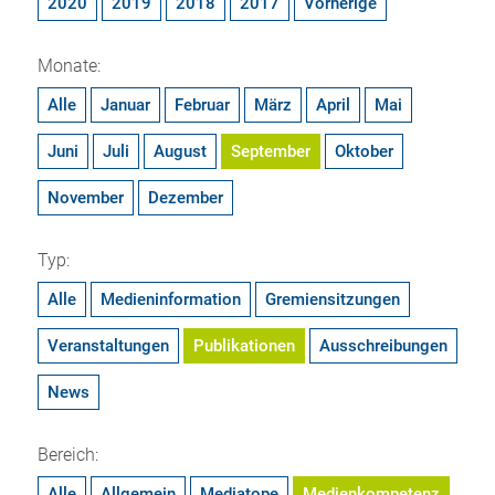
2020
2019
2018
2017
Vorherige
Monate:
Alle
Januar
Februar
März
April
Mai
Juni
Juli
August
September
Oktober
November
Dezember
Typ:
Alle
Medieninformation
Gremiensitzungen
Veranstaltungen
Publikationen
Ausschreibungen
News
Bereich:
Alle
Allgemein
Mediatope
Medienkompetenz