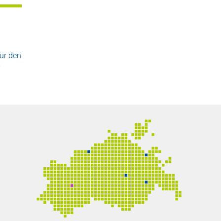
ür den
-