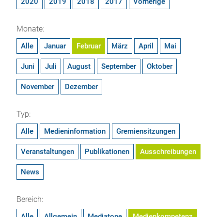
2020
2019
2018
2017
Vorherige
Monate:
Alle
Januar
Februar
März
April
Mai
Juni
Juli
August
September
Oktober
November
Dezember
Typ:
Alle
Medieninformation
Gremiensitzungen
Veranstaltungen
Publikationen
Ausschreibungen
News
Bereich:
Alle
Allgemein
Mediatope
Medienkompetenz