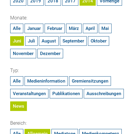
2020
2019
2018
2017
2014
Vorherige
Monate:
Alle
Januar
Februar
März
April
Mai
Juni
Juli
August
September
Oktober
November
Dezember
Typ:
Alle
Medieninformation
Gremiensitzungen
Veranstaltungen
Publikationen
Ausschreibungen
News
Bereich:
Alle
Allgemein
Mediatope
Medienkompetenz