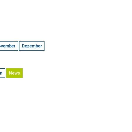
ovember
Dezember
en
News