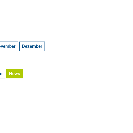
ovember
Dezember
en
News