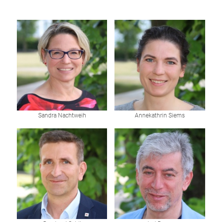
Sandra Nachtweih
Annekathrin Siems