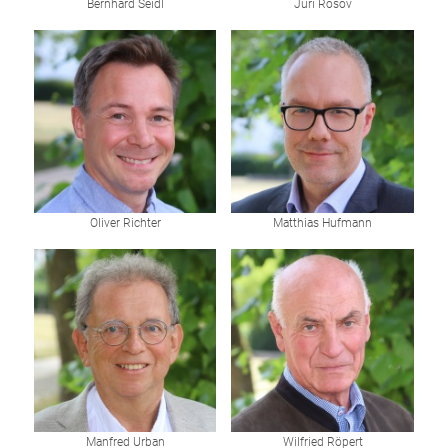
Bernhard Seidl
Juri Rosov
Oliver Richter
Matthias Hufmann
Manfred Urban
Wilfried Röpert