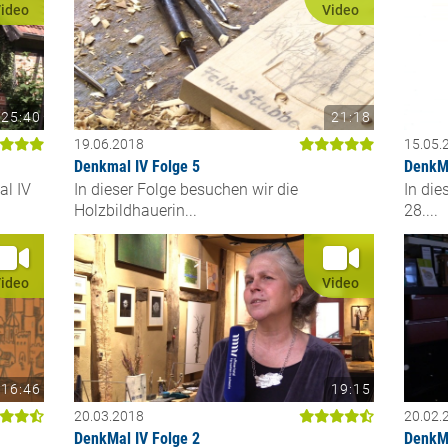
ideo
Video
25:40
21:18
19.06.2018
15.05.
Denkmal IV Folge 5
DenkMa
al IV
In dieser Folge besuchen wir die
In die
Holzbildhauerin...
28....
ideo
Video
16:46
19:15
20.03.2018
20.02.
DenkMal IV Folge 2
DenkMa