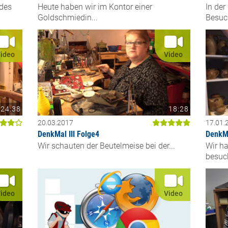
 des
Heute haben wir im Kontor einer
In der
Goldschmiedin...
Besuch
ideo
Video
24:38
18:28
20.03.2017
17.01.
DenkMal III Folge4
DenkMa
Wir schauten der Beutelmeise bei der...
Wir h
besuch
ideo
Video