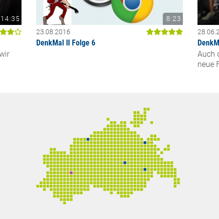
14:35
8:23
23.08.2016
28.06.
DenkMal II Folge 6
DenkMa
wir
Auch d
neue F