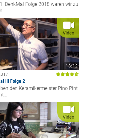
 1. DenkMal Folge 2018 waren wir zu
...
Video
13:12
2017
l III Folge 2
aben den Keramikermeister Pino Pint
t...
Video