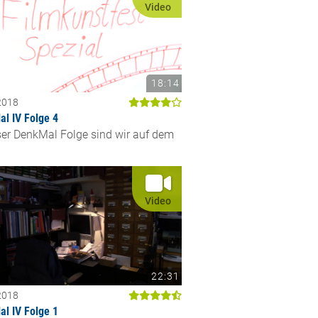
Video
18:14
2018
l IV Folge 4
ser DenkMal Folge sind wir auf dem
Video
22:31
2018
l IV Folge 1