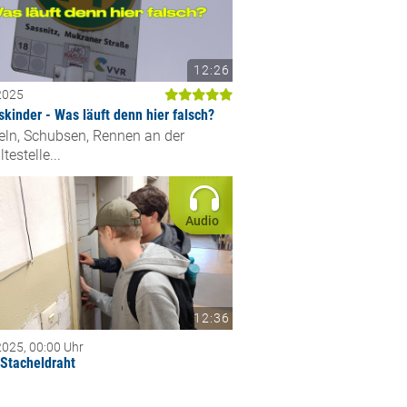
12:26
2025
skinder - Was läuft denn hier falsch?
eln, Schubsen, Rennen an der
testelle...
Audio
12:36
2025, 00:00 Uhr
 Stacheldraht