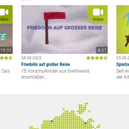
ideo
Video
19:35
8:07
28.08.2025
05.08.
Friedolin auf großer Reise
Spielz
! Das
15 Vorschulkinder aus Greifswald
Seit e
erschließen...
der Kit