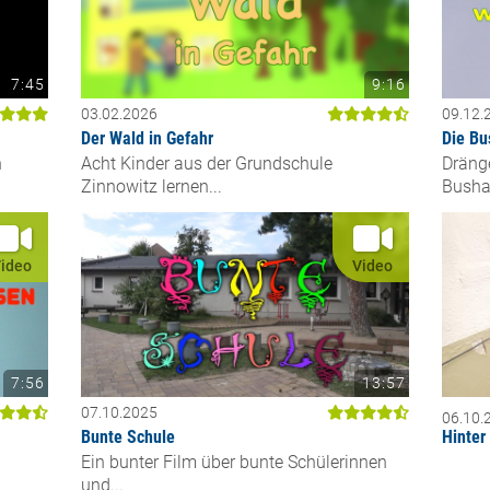
7:45
9:16
03.02.2026
09.12.
Der Wald in Gefahr
Die Bu
n
Acht Kinder aus der Grundschule
Dräng
Zinnowitz lernen...
Bushal
ideo
Video
7:56
13:57
07.10.2025
06.10.
Bunte Schule
Hinter
Ein bunter Film über bunte Schülerinnen
und...