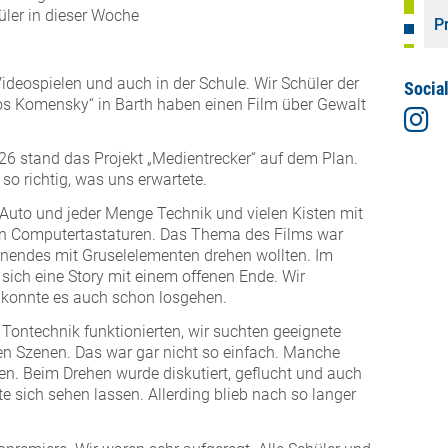
üler in dieser Woche
P
Videospielen und auch in der Schule. Wir Schüler der
Socia
os Komensky“ in Barth haben einen Film über Gewalt
6 stand das Projekt „Medientrecker“ auf dem Plan.
so richtig, was uns erwartete.
uto und jeder Menge Technik und vielen Kisten mit
gten Computertastaturen. Das Thema des Films war
nnendes mit Gruselelementen drehen wollten. Im
ich eine Story mit einem offenen Ende. Wir
 konnte es auch schon losgehen.
 Tontechnik funktionierten, wir suchten geeignete
nen Szenen. Das war gar nicht so einfach. Manche
n. Beim Drehen wurde diskutiert, geflucht und auch
te sich sehen lassen. Allerding blieb nach so langer