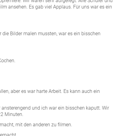
opremiere. Wir waren sehr aufgeregt. Alle Schüler und
ilm ansehen. Es gab viel Applaus. Für uns war es ein
ir die Bilder malen mussten, war es ein bisschen
 Kochen.
allen, aber es war harte Arbeit. Es kann auch ein
 ansterengend und ich war ein bisschen kaputt. Wir
22 Minuten.
emacht, mit den anderen zu filmen.
gemacht.