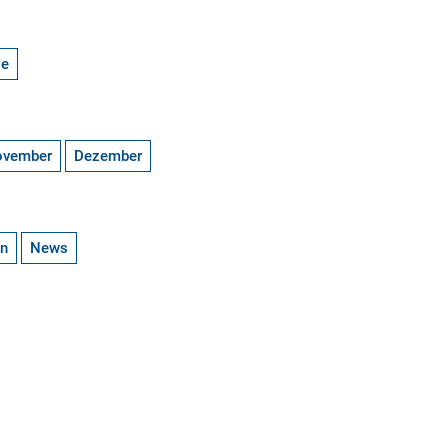
ge
ovember
Dezember
en
News