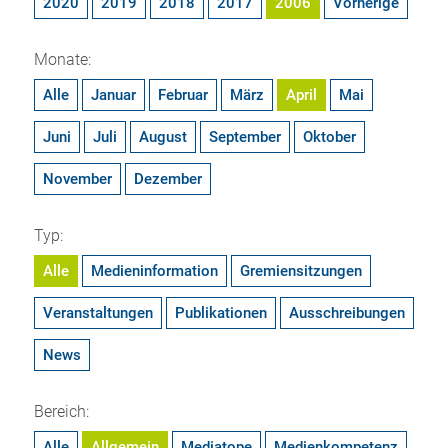
2020
2019
2018
2017
2006
Vorherige
Monate:
Alle
Januar
Februar
März
April
Mai
Juni
Juli
August
September
Oktober
November
Dezember
Typ:
Alle
Medieninformation
Gremiensitzungen
Veranstaltungen
Publikationen
Ausschreibungen
News
Bereich:
Alle
Allgemein
Mediatope
Medienkompetenz