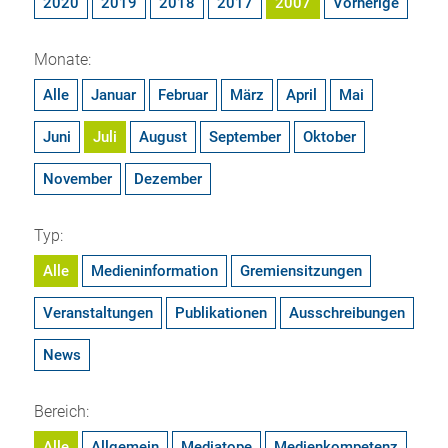
2020
2019
2018
2017
2007
Vorherige
Monate:
Alle
Januar
Februar
März
April
Mai
Juni
Juli
August
September
Oktober
November
Dezember
Typ:
Alle
Medieninformation
Gremiensitzungen
Veranstaltungen
Publikationen
Ausschreibungen
News
Bereich:
Alle
Allgemein
Mediatope
Medienkompetenz