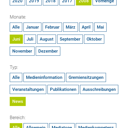
2020
2019
2018
2017
2008
Vorherige
Monate:
Alle
Januar
Februar
März
April
Mai
Juni
Juli
August
September
Oktober
November
Dezember
Typ:
Alle
Medieninformation
Gremiensitzungen
Veranstaltungen
Publikationen
Ausschreibungen
News
Bereich:
Alle
Allgemein
Mediatope
Medienkompetenz