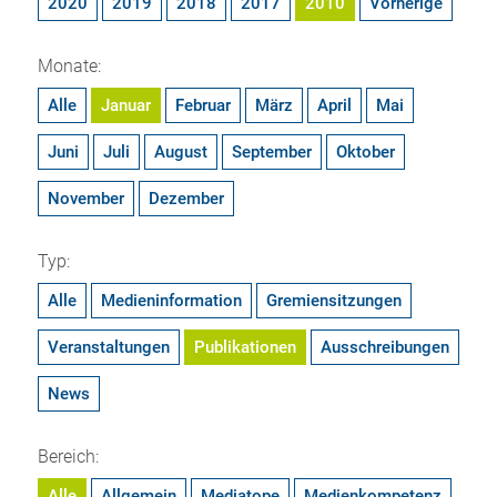
2020
2019
2018
2017
2010
Vorherige
Monate:
Alle
Januar
Februar
März
April
Mai
Juni
Juli
August
September
Oktober
November
Dezember
Typ:
Alle
Medieninformation
Gremiensitzungen
Veranstaltungen
Publikationen
Ausschreibungen
News
Bereich:
Alle
Allgemein
Mediatope
Medienkompetenz