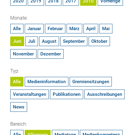
2020
2019
2018
2017
2010
Vorherige
Monate:
Alle
Januar
Februar
März
April
Mai
Juni
Juli
August
September
Oktober
November
Dezember
Typ:
Alle
Medieninformation
Gremiensitzungen
Veranstaltungen
Publikationen
Ausschreibungen
News
Bereich:
Alle
Allgemein
Mediatope
Medienkompetenz