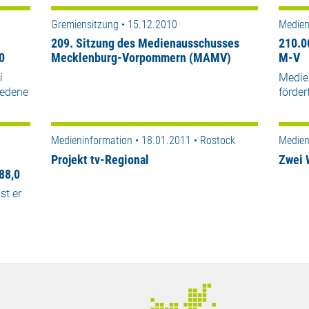
Gremiensitzung • 15.12.2010
Medien
209. Sitzung des Medienausschusses
210.0
0
Mecklenburg-Vorpommern (MAMV)
M-V
i
Medie
iedene
förder
Medieninformation • 18.01.2011 • Rostock
Medien
Projekt tv-Regional
Zwei 
88,0
st er