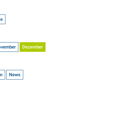
ge
ovember
Dezember
en
News