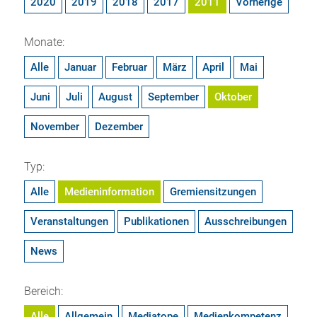
2020
2019
2018
2017
2011
Vorherige
Monate:
Alle
Januar
Februar
März
April
Mai
Juni
Juli
August
September
Oktober
November
Dezember
Typ:
Alle
Medieninformation
Gremiensitzungen
Veranstaltungen
Publikationen
Ausschreibungen
News
Bereich:
Alle
Allgemein
Mediatope
Medienkompetenz