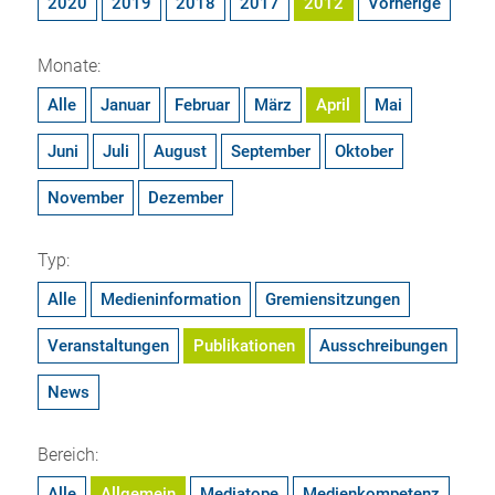
2020
2019
2018
2017
2012
Vorherige
Monate:
Alle
Januar
Februar
März
April
Mai
Juni
Juli
August
September
Oktober
November
Dezember
Typ:
Alle
Medieninformation
Gremiensitzungen
Veranstaltungen
Publikationen
Ausschreibungen
News
Bereich:
Alle
Allgemein
Mediatope
Medienkompetenz