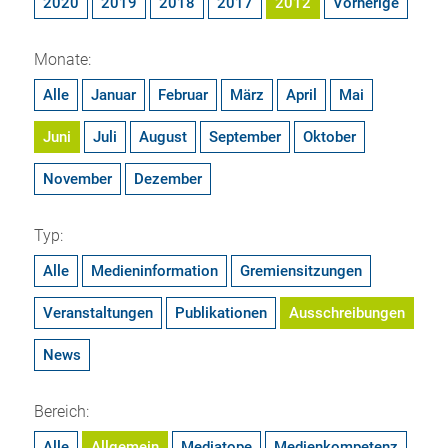
2020
2019
2018
2017
2012
Vorherige
Monate:
Alle
Januar
Februar
März
April
Mai
Juni
Juli
August
September
Oktober
November
Dezember
Typ:
Alle
Medieninformation
Gremiensitzungen
Veranstaltungen
Publikationen
Ausschreibungen
News
Bereich:
Alle
Allgemein
Mediatope
Medienkompetenz