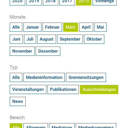
2020
2019
2018
2017
2013
Vorherige
Monate:
Alle
Januar
Februar
März
April
Mai
Juni
Juli
August
September
Oktober
November
Dezember
Typ:
Alle
Medieninformation
Gremiensitzungen
Veranstaltungen
Publikationen
Ausschreibungen
News
Bereich:
Alle
Allgemein
Mediatope
Medienkompetenz