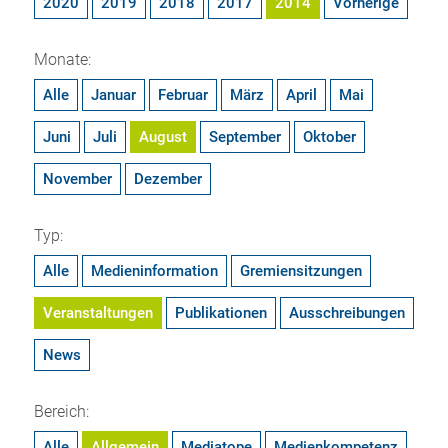
2020
2019
2018
2017
2014
Vorherige
Monate:
Alle
Januar
Februar
März
April
Mai
Juni
Juli
August
September
Oktober
November
Dezember
Typ:
Alle
Medieninformation
Gremiensitzungen
Veranstaltungen
Publikationen
Ausschreibungen
News
Bereich:
Alle
Allgemein
Mediatope
Medienkompetenz