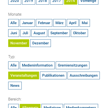
2020
2019
2018
2017
2014
Vorherige
Monate:
Alle
Januar
Februar
März
April
Mai
Juni
Juli
August
September
Oktober
November
Dezember
Typ:
Alle
Medieninformation
Gremiensitzungen
Veranstaltungen
Publikationen
Ausschreibungen
News
Bereich:
Alle
Allgemein
Mediatope
Medienkompetenz