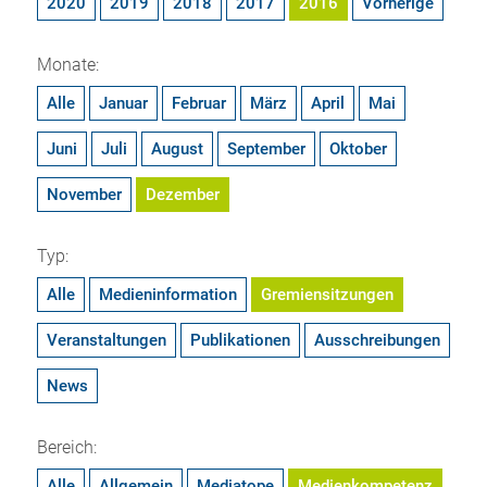
2020
2019
2018
2017
2016
Vorherige
Monate:
Alle
Januar
Februar
März
April
Mai
Juni
Juli
August
September
Oktober
November
Dezember
Typ:
Alle
Medieninformation
Gremiensitzungen
Veranstaltungen
Publikationen
Ausschreibungen
News
Bereich:
Alle
Allgemein
Mediatope
Medienkompetenz