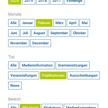
2020
2019
2018
2017
Vorherige
Monate:
Alle
Januar
Februar
März
April
Mai
Juni
Juli
August
September
Oktober
November
Dezember
Typ:
Alle
Medieninformation
Gremiensitzungen
Veranstaltungen
Publikationen
Ausschreibungen
News
Bereich:
Alle
Allgemein
Mediatope
Medienkompetenz