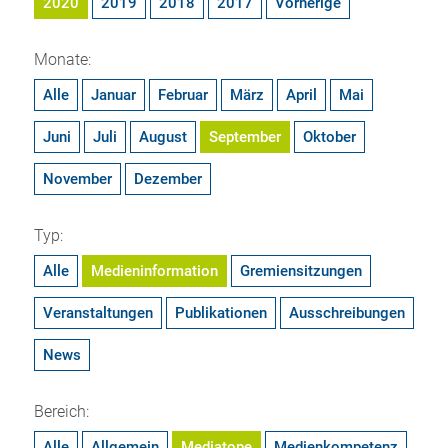
2020
2019
2018
2017
Vorherige
Monate:
Alle
Januar
Februar
März
April
Mai
Juni
Juli
August
September
Oktober
November
Dezember
Typ:
Alle
Medieninformation
Gremiensitzungen
Veranstaltungen
Publikationen
Ausschreibungen
News
Bereich:
Alle
Allgemein
Mediatope
Medienkompetenz