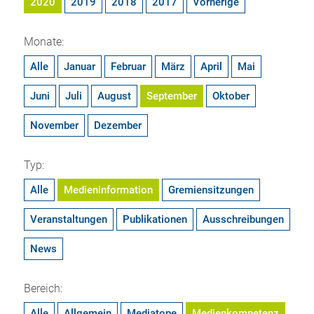
2020
2019
2018
2017
Vorherige
Monate:
Alle
Januar
Februar
März
April
Mai
Juni
Juli
August
September
Oktober
November
Dezember
Typ:
Alle
Medieninformation
Gremiensitzungen
Veranstaltungen
Publikationen
Ausschreibungen
News
Bereich:
Alle
Allgemein
Mediatope
Medienkompetenz