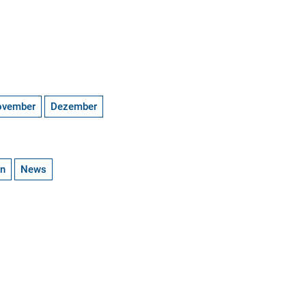
ovember
Dezember
en
News