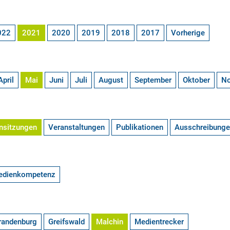
022
2021
2020
2019
2018
2017
Vorherige
April
Mai
Juni
Juli
August
September
Oktober
N
nsitzungen
Veranstaltungen
Publikationen
Ausschreibung
edienkompetenz
randenburg
Greifswald
Malchin
Medientrecker