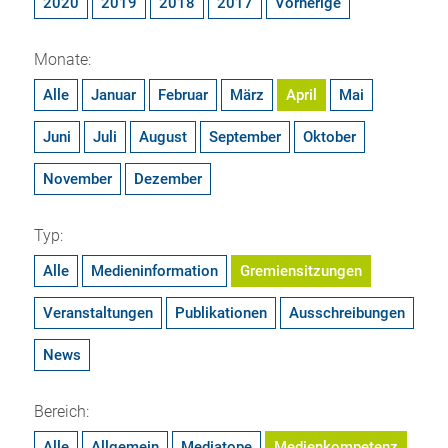
2020
2019
2018
2017
Vorherige
Monate:
Alle
Januar
Februar
März
April
Mai
Juni
Juli
August
September
Oktober
November
Dezember
Typ:
Alle
Medieninformation
Gremiensitzungen
Veranstaltungen
Publikationen
Ausschreibungen
News
Bereich:
Alle
Allgemein
Mediatope
Medienkompetenz