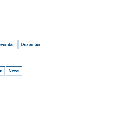
ovember
Dezember
en
News