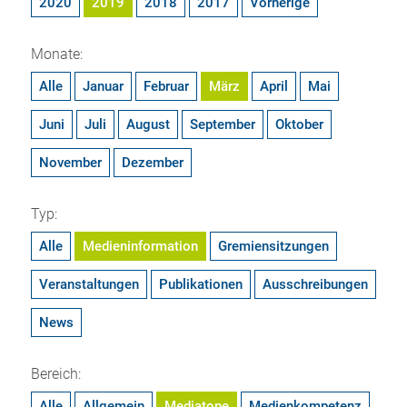
2020
2019
2018
2017
Vorherige
Monate:
Alle
Januar
Februar
März
April
Mai
Juni
Juli
August
September
Oktober
November
Dezember
Typ:
Alle
Medieninformation
Gremiensitzungen
Veranstaltungen
Publikationen
Ausschreibungen
News
Bereich:
Alle
Allgemein
Mediatope
Medienkompetenz