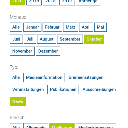
2020
2019
2018
2017
Vorherige
Monate:
Alle
Januar
Februar
März
April
Mai
Juni
Juli
August
September
Oktober
November
Dezember
Typ:
Alle
Medieninformation
Gremiensitzungen
Veranstaltungen
Publikationen
Ausschreibungen
News
Bereich:
Alle
Allgemein
Mediatope
Medienkompetenz